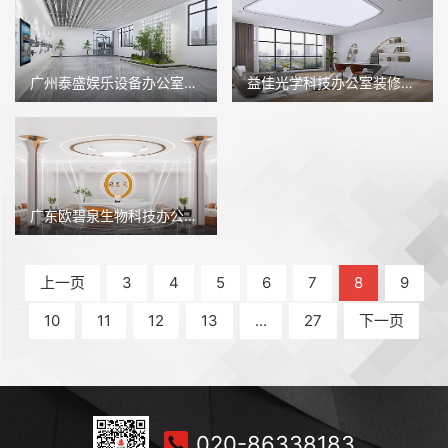
广州泰盛娱乐设备办公室装修设计
益佳光学科技办公室装修设计
广东欧碧泉生物科技办公室装修设计
上一页
3
4
5
6
7
8
9
10
11
12
13
...
27
下一页
020-86338183