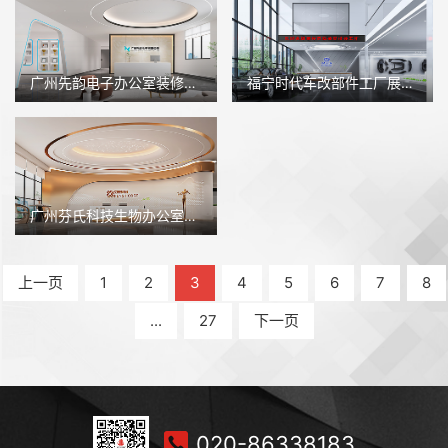
广州先韵电子办公室装修设计
福宁时代车改部件工厂展厅装修设计
广州芬氏科技生物办公室装修设计
上一页
1
2
3
4
5
6
7
8
...
27
下一页
020-86338183