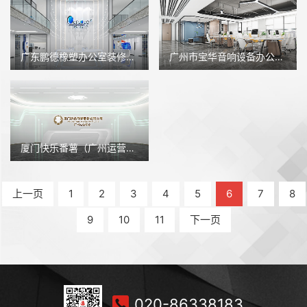
广东鹏德橡塑办公室装修设计
广州市宝华音响设备办公室装修设计
厦门快乐番薯（广州运营中心）办公室装修设计
上一页
1
2
3
4
5
6
7
8
9
10
11
下一页
020-86338183