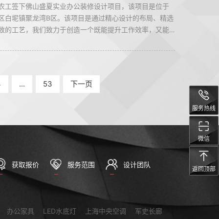
农工签下佛山盛夏实业办公装修设计项目，该项目是位于
区白坭镇聚龙湾B区。该项目是通过精心设计的布局、精选
致的工艺，我们致力于创造一个既能提升工作效率，又能
意的工作空间。从会议室到休息区，每一处都将体现佛山
品牌理念和企业文化。
4
...
53
下一页
服务热线
微信
获取报价
服务范围
设计团队
返回顶部
办公家具
LED水底灯
上海中央空调
军史长廊