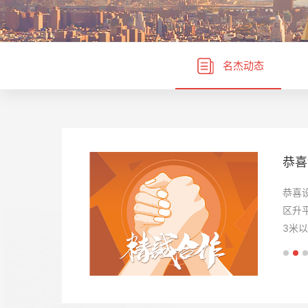
名杰动态
报告
50
恭喜
报告
50
恭喜
恭喜
恭喜
恭喜
恭喜
勒流
S1
区升
勒流
S1
设计
独特
3米
设计
独特
间。
的，
高的
间。
的，