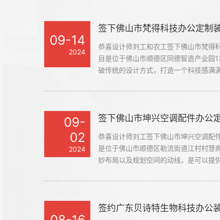
签下佛山市梵得科技办公定制
09-14
恭喜设计师刘工和农工签下佛山市梵得
2024
目是位于佛山市顺德区同德智造产业园1
破传统的设计方式，打造一个科技感满
在空间中加入智能家居，提高整体的工
几分智能科技感。#广州办公室装修设计
签下佛山市坤兴空调配件办公
09-
02
恭喜设计师刘工签下佛山市坤兴空调配
是位于佛山市顺德区勒流街道江村村慧
2024
妙布局以及规划空间的动线，是可以提
的，也是一个区别于市面上的办公装修
设计风格。
签约广东贝诗特生物科技办公装
08-16