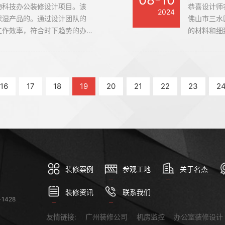
物科技办公装修设计项目。该
恭喜设计师
2024
保湿产品的。通过设计团队的
佛山市三水
工作效率，符合时下趋势的办
的材料和细
激发员工创
盛夏实业的
16
17
18
19
20
21
22
23
2
装修案例
参观工地
关于名杰
装修资讯
联系我们
1428
友情链接:
广州装修公司
机房监控
办公室装修设计