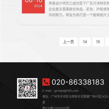
恭喜设计师农工成功签下广东贝诗特生
2024
企业是主营美肤化妆品、彩妆、护肤或
共同努力，将会为其打造一个能够提升
公室装修设计空间。
上一页
14
15
020-86338183
E-mail：gzmaje@163.com
地址：广州市天河区元岗街天河慧通广场A1区1423-
室
粤ICP备12063816号