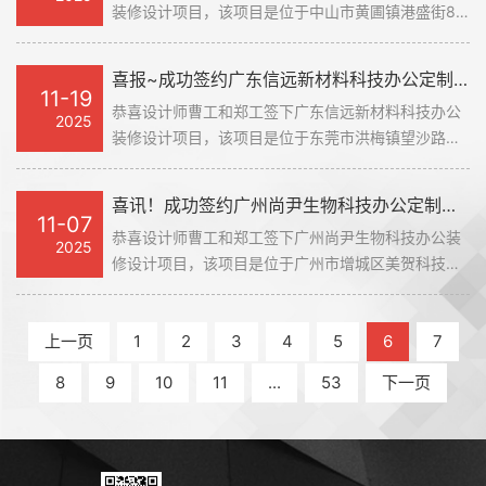
装修设计项目，该项目是位于中山市黄圃镇港盛街8
独特且具有灯光效果的办公室装修设计空间。
号。该项目是智能电器行业，需要对空间的多个维度
进行设计，如何接入智能电器设备，也成为了这次设
喜报~成功签约广东信远新材料科技办公定制装修项目
计的重点所在，设计团队采用独特的设计手法，从空
11-19
恭喜设计师曹工和郑工签下广东信远新材料科技办公
间以及智能家具电器入手，为客户创造了一个独树一
2025
装修设计项目，该项目是位于东莞市洪梅镇望沙路
帜的办公室装修设计空间。#广州装修公司#
125号2栋厂房。该项目是新材料科技行业，需要进行
空间的革新，使用不同以往的设计风格来进行设计这
喜讯！成功签约广州尚尹生物科技办公定制装修项目
个新办公室装修设计空间，设计团队需要从空间动线
11-07
恭喜设计师曹工和郑工签下广州尚尹生物科技办公装
以及空间布局来进行着手，力求为客户创建一个独特
2025
修设计项目，该项目是位于广州市增城区美贺科技
的办公室装修设计空间。
园。该项目是生物科技行业，需要对整个办公室装修
设计空间的动线以及功能区域进行一个非常详细的规
上一页
1
2
3
4
5
6
7
划，来提供整体的工作效率，设计团队针对客户的这
个需求，深入了解客户员工的实际需求，结合办公室
8
9
10
11
...
53
下一页
装修设计空间，打造出一个独特且高效的办公室装修
设计空间。#广州装修公司#