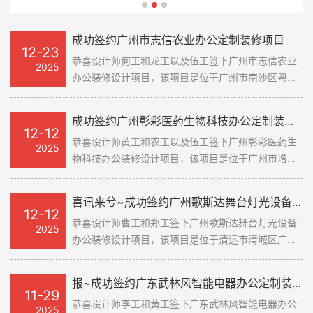
目，该项目是位于佛山市顺德区勒流
该项目是位于广州市黄埔区S117(开创
目，该项目是位于广州市南沙区升平
目，该项目是位于佛山市顺德区勒流
该项目是位于广州市黄埔区S117(开创
万洋众创城3栋。该项目是包装行
大道)云埔壹号科创园。该项目是牙科
路1号昌安工业园一区。该项目是印刷
万洋众创城3栋。该项目是包装行
大道)云埔壹号科创园。该项目是牙科
业，设计感是其重点关注的地方，因
行业，设计团队使用现代科技的风格
行业，而且现场是钢结构搭建的二
业，设计感是其重点关注的地方，因
行业，设计团队使用现代科技的风格
成功签约广州市志信农业办公定制装修项目
12-23
此需要设计团队拿出十二分的设计实
为客户打造出一个独特且实用的办公
层，每层的楼层高度都有3米以上，
此需要设计团队拿出十二分的设计实
为客户打造出一个独特且实用的办公
恭喜设计师何工和龙工以及伍工签下广州市志信农业
2025
力，来规划好这个新办公室装修设计
室装修设计空间。该空间层高也是足
纵向空间感是非常强的，这也是设计
力，来规划好这个新办公室装修设计
室装修设计空间。该空间层高也是足
办公装修设计项目，该项目是位于广州市南沙区粤港
空间，为客户打造出一个实用且时尚
够高的，利用钢结构搭建二层也是非
团队面临的挑战，如何在宽度固定的
空间，为客户打造出一个实用且时尚
够高的，利用钢结构搭建二层也是非
合作高端制造产业港。该项目是属于农业科技行业，
对此设计团队采用时尚简约的设计方案，搭配自然元
的办公室装修设计空间。#广州装修
常有必要的，这样可以利用好每一寸
情况下，利用好着层高的优势，为客
的办公室装修设计空间。#广州装修
常有必要的，这样可以利用好每一寸
成功签约广州彰彩医药生物科技办公定制装修项目
素来打造这个新的办公室装修设计空间。
公司#
空间。#广州装修公司#
户创造出一个实用且有趣的办公室装
公司#
空间。#广州装修公司#
12-12
恭喜设计师黄工和农工以及伍工签下广州彰彩医药生
修设计空间。
2025
物科技办公装修设计项目，该项目是位于广州市增城
区迳贝路14号智光数字能源产业园。该项目是属于医
药行业，设计团队之前也是做过非常多的案例，对这
喜讯来兮~成功签约广州歌斯达舞台灯光设备办公定制装修项目
个医药行业的办公需求也是有一定的了解的，客户的
12-12
恭喜设计师曹工和郑工签下广州歌斯达舞台灯光设备
需求结合现场空间的实际情况，再加上设计团队对于
2025
办公装修设计项目，该项目是位于清远市清城区广创
医药行业的了解，是可以设计出一个引领医药行业的
街法思特精密五金有限公司东北75米。该项目是舞台
办公室装修设计空间标杆的。
灯光设备行业，设计团队对于舞台灯光设备行业也是
报~成功签约广东武林风智能电器办公定制装修项目
非常了解，之前也合作过几家，因此是非常熟悉客户
11-29
恭喜设计师李工和黄工签下广东武林风智能电器办公
的需求。设计团队从灯光方面入手，为其打造出一个
2025