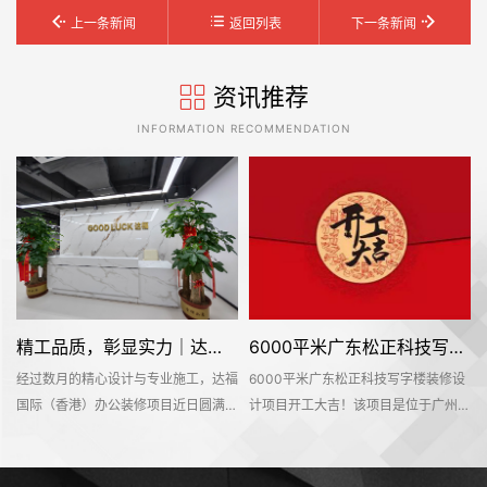
上一条新闻
返回列表
下一条新闻
资讯推荐
INFORMATION RECOMMENDATION
精工品质，彰显实力｜达福国际（香港）办公空间圆满交付
6000平米广东松正科技写字楼装修设计项目开工大吉
经过数月的精心设计与专业施工，达福
6000平米广东松正科技写字楼装修设
广
国际（香港）办公装修项目近日圆满竣
计项目开工大吉！该项目是位于广州市
工并正式交付使用。这个位于广州市增
增城区中新镇中交智造科创云廊10号
修
城区珠江国际创业中心的办公空间，为
楼，是名杰装饰一手承建的办公室装修
刷
这家外贸服装行业企业打造了一个兼具
设计项目。在此感谢广东松正科技公司