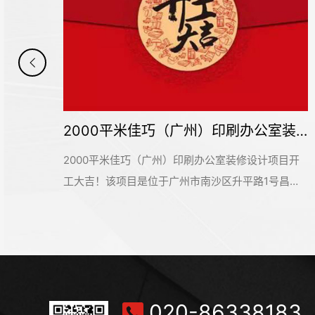
2000平米佳巧（广州）印刷办公室装修设计项目开工大吉
精工品质，彰显实力｜达福国际（香港）办公空间圆满交付
目开
经过数月的精心设计与专业施工，达福国际（香港）
昌安
办公装修项目近日圆满竣工并正式交付使用。这个位
设计
于广州市增城区珠江国际创业中心的办公空间，为这
饰的
家外贸服装行业企业打造了一个兼具专业形象与高效
目。
实用的现代化办公环境。达福国际（香港）新办公室
好的
的启用，不仅是办公环境的全面升级，更是企业品牌
形象与发展实力的集中展现。这个融合专业品质与高
020-86338183
效功能的全新空间，将为企业的持续发展提供坚实支