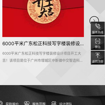
服务热线
佛山市顺德区焯志包装印刷办公装修设计项目开工大吉
微信
佛山市顺德区焯志包装印刷办公装修设计项目开工大
纤小
吉！该项目是位于佛山市顺德区勒流万洋众创城3
项目
返回顶部
栋，是名杰装饰一手承建的办公室装修设计项目。在
化产
此感谢佛山市顺德区焯志包装印刷公司对名杰装饰的
目。
信赖和支持，我们会按时保质保量的完成这个项目。
信赖
名杰装饰一直以来都在追求卓越，为大家提供更好的
名杰
设计服务和输出施工标杆。#广州装修公司#
设计
获取报价
服务范围
设计团队