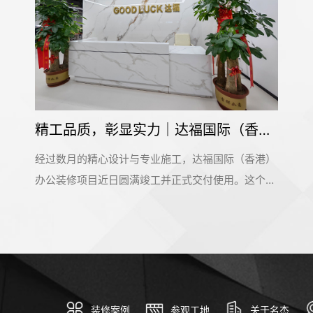
6000平米广东松正科技写字楼装修设计项目开工大吉
6000平米广东松正科技写字楼装修设计项目开工大
吉！该项目是位于广州市增城区中新镇中交智造科创
云廊10号楼，是名杰装饰一手承建的办公室装修设计
项目。在此感谢广东松正科技公司对名杰装饰的信赖
和支持，我们会按时保质保量的完成这个项目。名杰
装饰一直以来都在追求卓越，为大家提供更好的设计
服务和输出施工标杆。#广州装修公司#
装修案例
参观工地
关于名杰