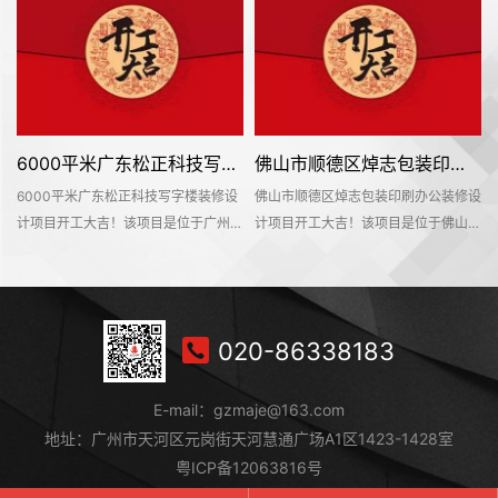
6000平米广东松正科技写字楼装修设计项目开工大吉
佛山市顺德区焯志包装印刷办公装修设计项目开工大吉
福
6000平米广东松正科技写字楼装修设
佛山市顺德区焯志包装印刷办公装修设
竣
计项目开工大吉！该项目是位于广州市
计项目开工大吉！该项目是位于佛山市
增
增城区中新镇中交智造科创云廊10号
顺德区勒流万洋众创城3栋，是名杰装
为
楼，是名杰装饰一手承建的办公室装修
饰一手承建的办公室装修设计项目。在
具
设计项目。在此感谢广东松正科技公司
此感谢佛山市顺德区焯志包装印刷公司
对名杰装饰的信赖和支持，我们会按时
对名杰装饰的信赖和支持，我们会按时
020-86338183
保质保量的完成这个项目。名杰装饰一
保质保量的完成这个项目。名杰装饰一
是
直以来都在追求卓越，为大家提供更好
直以来都在追求卓越，为大家提供更好
E-mail：gzmaje@163.com
。
的设计服务和输出施工标杆。#广州装
的设计服务和输出施工标杆。#广州装
空
修公司#
修公司#
地址：广州市天河区元岗街天河慧通广场A1区1423-1428室
粤ICP备12063816号