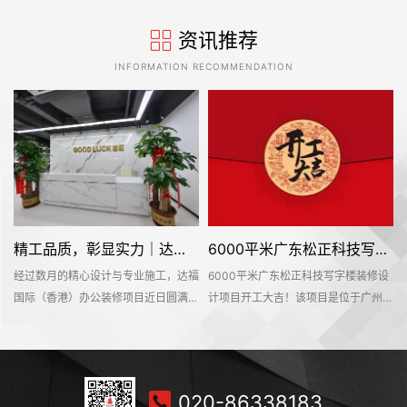
资讯推荐
INFORMATION RECOMMENDATION
精工品质，彰显实力｜达福国际（香港）办公空间圆满交付
6000平米广东松正科技写字楼装修设计项目开工大吉
经过数月的精心设计与专业施工，达福
6000平米广东松正科技写字楼装修设
广
国际（香港）办公装修项目近日圆满竣
计项目开工大吉！该项目是位于广州市
工并正式交付使用。这个位于广州市增
增城区中新镇中交智造科创云廊10号
修
城区珠江国际创业中心的办公空间，为
楼，是名杰装饰一手承建的办公室装修
刷
这家外贸服装行业企业打造了一个兼具
设计项目。在此感谢广东松正科技公司
会
专业形象与高效实用的现代化办公环
对名杰装饰的信赖和支持，我们会按时
020-86338183
装
境。达福国际（香港）新办公室的启
保质保量的完成这个项目。名杰装饰一