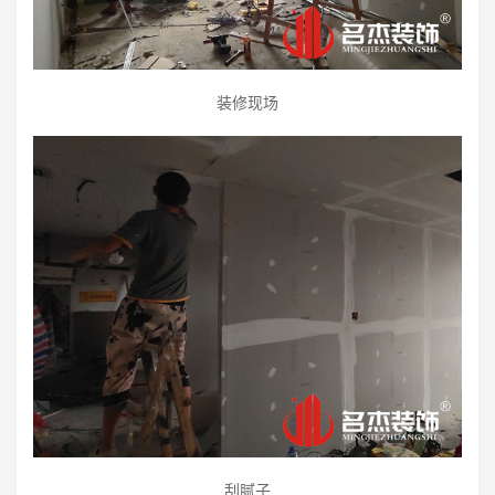
装修现场
刮腻子