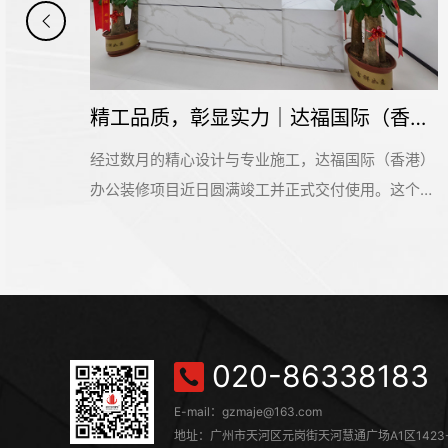
精工品质，彰显实力｜达福国际（香港）办公空间圆满交付
国际（香港）
6000平米广东松正科技写字楼装修设计项目
使用。这个位
吉！该项目是位于广州市增城区中新镇中交
公空间，为这
云廊10号楼，是名杰装饰一手承建的办公室
业形象与高效
项目。在此感谢广东松正科技公司对名杰装
港）新办公室
和支持，我们会按时保质保量的完成这个项
更是企业品牌
装饰一直以来都在追求卓越，为大家提供更
专业品质与高
服务和输出施工标杆。#广州装修公司#
020-86338183
展提供坚实支
，达福国际
E-mail：gzmaje@163.com
更高效的运作
地址：广州市天河区元岗街天河慧通广场A1区1423-