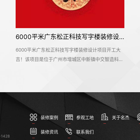
6000平米广东松正科技写字楼装修设计项目开工大吉
佛山市顺德区焯志包装印刷办公装修设计项目开工大吉
开工大
佛山市顺德区焯志包装印刷办公装修设计项目开工
智造科创
吉！该项目是位于佛山市顺德区勒流万洋众创城3
装修设计
栋，是名杰装饰一手承建的办公室装修设计项目。
饰的信赖
此感谢佛山市顺德区焯志包装印刷公司对名杰装饰
目。名杰
信赖和支持，我们会按时保质保量的完成这个项目
好的设计
名杰装饰一直以来都在追求卓越，为大家提供更好
设计服务和输出施工标杆。#广州装修公司#
装修案例
参观工地
关于名杰
装修资讯
联系我们
1428