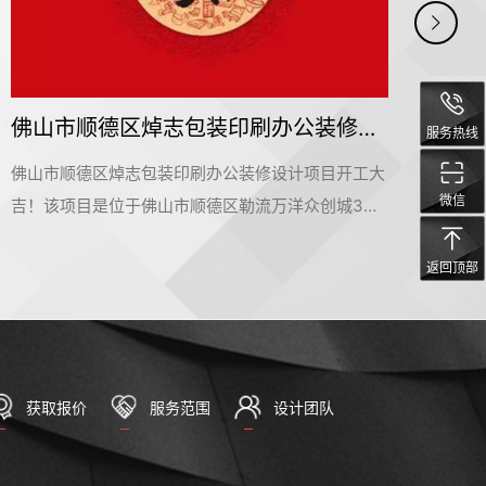
纤小可广州运营中心办公装修设计项目开工大吉
服务热线
大
纤小可广州运营中心办公装修设计项目开工大吉！该
微信
项目是位于广州市花都区新雅街道朝胜路11号明道文
在
化产业园，是名杰装饰一手承建的办公室装修设计项
返回顶部
的
目。在此感谢纤小可广州运营中心公司对名杰装饰的
。
信赖和支持，我们会按时保质保量的完成这个项目。
的
名杰装饰一直以来都在追求卓越，为大家提供更好的
设计服务和输出施工标杆。#广州装修公司#
获取报价
服务范围
设计团队