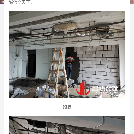
诚信立天下”。
砌墙