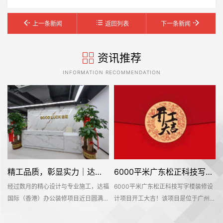
上一条新闻
返回列表
下一条新闻
资讯推荐
INFORMATION RECOMMENDATION
精工品质，彰显实力｜达福国际（香港）办公空间圆满交付
6000平米广东松正科技写字楼装修设计项目开工大吉
经过数月的精心设计与专业施工，达福
6000平米广东松正科技写字楼装修设
广
国际（香港）办公装修项目近日圆满竣
计项目开工大吉！该项目是位于广州市
工并正式交付使用。这个位于广州市增
增城区中新镇中交智造科创云廊10号
修
城区珠江国际创业中心的办公空间，为
楼，是名杰装饰一手承建的办公室装修