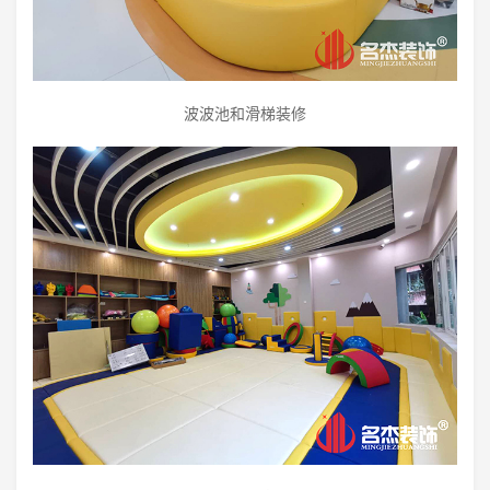
波波池和滑梯装修