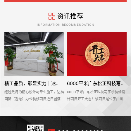
资讯推荐
INFORMATION RECOMMENDATION
精工品质，彰显实力｜达福国际（香港）办公空间圆满交付
6000平米广东松正科技写字楼装修设计项目开工大吉
经过数月的精心设计与专业施工，达福
6000平米广东松正科技写字楼装修设
广
国际（香港）办公装修项目近日圆满竣
计项目开工大吉！该项目是位于广州市
工并正式交付使用。这个位于广州市增
增城区中新镇中交智造科创云廊10号
修
城区珠江国际创业中心的办公空间，为
楼，是名杰装饰一手承建的办公室装修
刷
这家外贸服装行业企业打造了一个兼具
设计项目。在此感谢广东松正科技公司
会
专业形象与高效实用的现代化办公环
对名杰装饰的信赖和支持，我们会按时