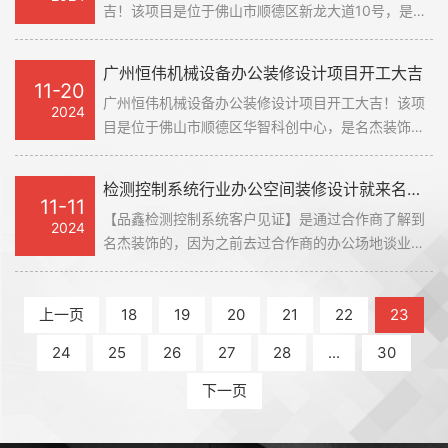
吉！该项目是位于佛山市顺德区新龙大道10号，是名
杆。
杰装饰一手承建的办公楼装修设计项目。在此感谢佛
山市顺德区新龙大道10号公司对名杰装饰的信赖和支
广州恒伟机械设备办公装修设计项目开工大吉
持，我们会按时保质保量的完成这个项目。名杰装饰
11-20
广州恒伟机械设备办公装修设计项目开工大吉！该项
一直以来都在追求卓越，为大家提供更好的设计服务
2024
目是位于佛山市顺德区华智科创中心，是名杰装饰一
和输出施工标杆。#广州办公室装修设计公司#
手承建的办公楼装修设计项目。在此感谢广州恒伟机
械设备公司对名杰装饰的信赖和支持，我们会按时保
检测控制系统行业办公空间装修设计就来名杰装饰
质保量的完成这个项目。名杰装饰一直以来都在追求
11-11
【品鑫检测控制系统客户见证】是通过合作商了解到
卓越，为大家提供更好的设计服务和输出施工标杆。
2024
名杰装饰的，因为之前去过合作商的办公场地谈业
#广州办公室装修设计公司#
务，发现他们的办公室装修出来的效果是挺不错的，
于是就跟名杰装饰联系。在沟通过程中，他们的专业
上一页
18
19
20
21
22
23
度是非常高的，能够给出很多建议，在细节上面的处
理也是挺不错的。
24
25
26
27
28
...
30
下一页