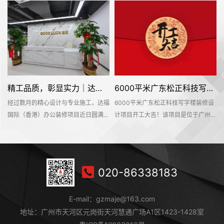
精工品质，彰显实力｜达福国际（香港）办公空间圆满交付
6000平米广东松正科技写字楼装修设计项目开工大吉
经过数月的精心设计与专业施工，达福
6000平米广东松正科技写字楼装修设
广
国际（香港）办公装修项目近日圆满竣
计项目开工大吉！该项目是位于广州市
工并正式交付使用。这个位于广州市增
增城区中新镇中交智造科创云廊10号
修
城区珠江国际创业中心的办公空间，为
楼，是名杰装饰一手承建的办公室装修
刷
这家外贸服装行业企业打造了一个兼具
设计项目。在此感谢广东松正科技公司
会
专业形象与高效实用的现代化办公环
对名杰装饰的信赖和支持，我们会按时
020-86338183
装
境。达福国际（香港）新办公室的启
保质保量的完成这个项目。名杰装饰一
供
用，不仅是办公环境的全面升级，更是
直以来都在追求卓越，为大家提供更好
E-mail：gzmaje@163.com
企业品牌形象与发展实力的集中展现。
的设计服务和输出施工标杆。#广州装
这个融合专业品质与高效功能的全新空
修公司#
地址：广州市天河区元岗街天河慧通广场A1区1423-1428室
间，将为企业的持续发展提供坚实支