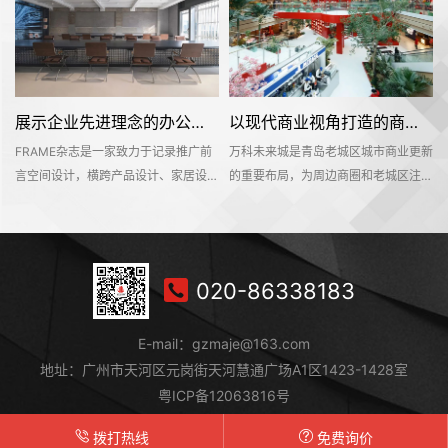
展示企业先进理念的办公室装修设计空间是怎样的——FRAME
以现代商业视角打造的商业城是怎样的——万科未来城
FRAME杂志是一家致力于记录推广前
万科未来城是青岛老城区城市商业更新
位
言空间设计，横跨产品设计、家居设
的重要布局，为周边商圈和老城区注入
计、材料设计、时尚设计等多个设计领
新的活力。设计团队以迎合Z时代的消
于
域的知名海外设计媒体。办公空间不仅
费喜好来营造整个空间。为搭配层级错
够
是一个工作环境，也是一个企业理念的
落、色泽浓郁的建筑物风格，设计团队
纪
平台。该项目位于深业上城商区，可直
突破性地在北方区域植入南方氛围的热
020-86338183
有
达莲花山和笔架山公园，呈现出独具一
带植物景观，打造出一个能够激发更多
以
格的国际文化和商业氛围。
社交活动，满足当下Z时代对于趣味、
E-mail：gzmaje@163.com
竟
自然生机向往的空间。
地址：广州市天河区元岗街天河慧通广场A1区1423-1428室
粤ICP备12063816号
拨打热线
免费询价