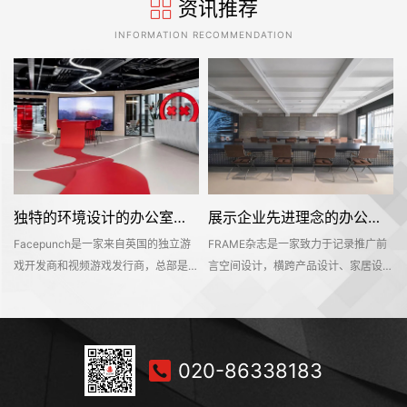
资讯推荐
INFORMATION RECOMMENDATION
独特的环境设计的办公室装修空间是怎样打造的——Facepunch
展示企业先进理念的办公室装修设计空间是怎样的——FRAME
Facepunch是一家来自英国的独立游
FRAME杂志是一家致力于记录推广前
的
戏开发商和视频游戏发行商，总部是位
言空间设计，横跨产品设计、家居设
，
于英国的伯明翰的。Facepunch希望
计、材料设计、时尚设计等多个设计领
即
新的办公室装修设计空间是一个服务于
域的知名海外设计媒体。办公空间不仅
决
所有员工的社交活动中心，同时也能够
是一个工作环境，也是一个企业理念的
在
对外接待公众，让明天呢参观和探索纪
平台。该项目位于深业上城商区，可直
020-86338183
往
念产品和相关商品。这个独特的地方有
达莲花山和笔架山公园，呈现出独具一
室
着丰富的场景、游戏和社交空间，可以
格的国际文化和商业氛围。