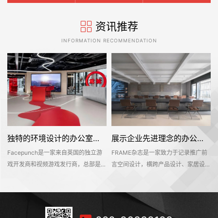
资讯推荐
INFORMATION RECOMMENDATION
独特的环境设计的办公室装修空间是怎样打造的——Facepunch
展示企业先进理念的办公室装修设计空间是怎样的——FRAME
Facepunch是一家来自英国的独立游
FRAME杂志是一家致力于记录推广前
的
戏开发商和视频游戏发行商，总部是位
言空间设计，横跨产品设计、家居设
，
于英国的伯明翰的。Facepunch希望
计、材料设计、时尚设计等多个设计领
即
新的办公室装修设计空间是一个服务于
域的知名海外设计媒体。办公空间不仅
决
所有员工的社交活动中心，同时也能够
是一个工作环境，也是一个企业理念的
在
对外接待公众，让明天呢参观和探索纪
平台。该项目位于深业上城商区，可直