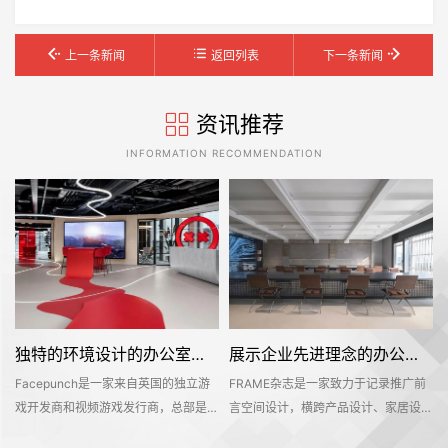
上一条新闻
返回列表
下一条新闻
资讯推荐
INFORMATION RECOMMENDATION
独特的环境设计的办公室装修空间是怎样打造的——Facepunch
展示企业先进理念的办公室装修设计空间是怎样的——FRAME
Facepunch是一家来自英国的独立游
FRAME杂志是一家致力于记录推广前
的
戏开发商和视频游戏发行商，总部是位
言空间设计，横跨产品设计、家居设
，
于英国的伯明翰的。Facepunch希望
计、材料设计、时尚设计等多个设计领