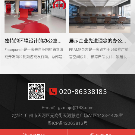
独特的环境设计的办公室装修空间是怎样打造的——Facepunch
展示企业先进理念的办公室装修设计空间是怎样的——FRAME
Facepunch是一家来自英国的独立游
FRAME杂志是一家致力于记录推广前
的
戏开发商和视频游戏发行商，总部是位
言空间设计，横跨产品设计、家居设
，
于英国的伯明翰的。Facepunch希望
计、材料设计、时尚设计等多个设计领
即
新的办公室装修设计空间是一个服务于
域的知名海外设计媒体。办公空间不仅
决
所有员工的社交活动中心，同时也能够
是一个工作环境，也是一个企业理念的
在
对外接待公众，让明天呢参观和探索纪
平台。该项目位于深业上城商区，可直
020-86338183
往
念产品和相关商品。这个独特的地方有
达莲花山和笔架山公园，呈现出独具一
室
着丰富的场景、游戏和社交空间，可以
格的国际文化和商业氛围。
E-mail：gzmaje@163.com
持
吸引员工和访客想要进入其中一探究竟
地址：广州市天河区元岗街天河慧通广场A1区1423-1428室
粤ICP备12063816号