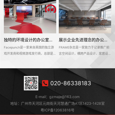
独特的环境设计的办公室装修空间是怎样打造的——Facepunch
展示企业先进理念的办公室装修设计空间是怎样的——FRAME
Facepunch是一家来自英国的独立游
FRAME杂志是一家致力于记录推广前
的
戏开发商和视频游戏发行商，总部是位
言空间设计，横跨产品设计、家居设
，
于英国的伯明翰的。Facepunch希望
计、材料设计、时尚设计等多个设计领
即
新的办公室装修设计空间是一个服务于
域的知名海外设计媒体。办公空间不仅
决
所有员工的社交活动中心，同时也能够
是一个工作环境，也是一个企业理念的
在
对外接待公众，让明天呢参观和探索纪
平台。该项目位于深业上城商区，可直
020-86338183
往
念产品和相关商品。这个独特的地方有
达莲花山和笔架山公园，呈现出独具一
室
着丰富的场景、游戏和社交空间，可以
格的国际文化和商业氛围。
E-mail：gzmaje@163.com
持
吸引员工和访客想要进入其中一探究竟
地址：广州市天河区元岗街天河慧通广场A1区1423-1428室
粤ICP备12063816号