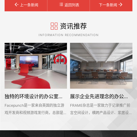
上一条新闻
返回列表
下一条新闻
资讯推荐
INFORMATION RECOMMENDATION
独特的环境设计的办公室装修空间是怎样打造的——Facepunch
展示企业先进理念的办公室装修设计空间是怎样的——FRAME
Facepunch是一家来自英国的独立游
FRAME杂志是一家致力于记录推广前
的
戏开发商和视频游戏发行商，总部是位
言空间设计，横跨产品设计、家居设
，
于英国的伯明翰的。Facepunch希望
计、材料设计、时尚设计等多个设计领
即
新的办公室装修设计空间是一个服务于
域的知名海外设计媒体。办公空间不仅
决
所有员工的社交活动中心，同时也能够
是一个工作环境，也是一个企业理念的