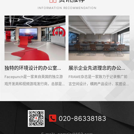
INFORMATION RECOMMENDATION
独特的环境设计的办公室装修空间是怎样打造的——Facepunch
展示企业先进理念的办公室装修设计空间是怎样的——FRAME
Facepunch是一家来自英国的独立游
FRAME杂志是一家致力于记录推广前
的
戏开发商和视频游戏发行商，总部是位
言空间设计，横跨产品设计、家居设
，
于英国的伯明翰的。Facepunch希望
计、材料设计、时尚设计等多个设计领
即
新的办公室装修设计空间是一个服务于
域的知名海外设计媒体。办公空间不仅
决
所有员工的社交活动中心，同时也能够
是一个工作环境，也是一个企业理念的
在
对外接待公众，让明天呢参观和探索纪
平台。该项目位于深业上城商区，可直
020-86338183
往
念产品和相关商品。这个独特的地方有
达莲花山和笔架山公园，呈现出独具一
室
着丰富的场景、游戏和社交空间，可以
格的国际文化和商业氛围。