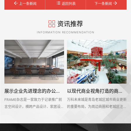
上一条新闻
返回列表
下一条新闻
资讯推荐
INFORMATION RECOMMENDATION
展示企业先进理念的办公室装修设计空间是怎样的——FRAME
以现代商业视角打造的商业城是怎样的——万科未来城
FRAME杂志是一家致力于记录推广前
万科未来城是青岛老城区城市商业更新
位
言空间设计，横跨产品设计、家居设
的重要布局，为周边商圈和老城区注入
计、材料设计、时尚设计等多个设计领
新的活力。设计团队以迎合Z时代的消
于
域的知名海外设计媒体。办公空间不仅
费喜好来营造整个空间。为搭配层级错
够
是一个工作环境，也是一个企业理念的
落、色泽浓郁的建筑物风格，设计团队