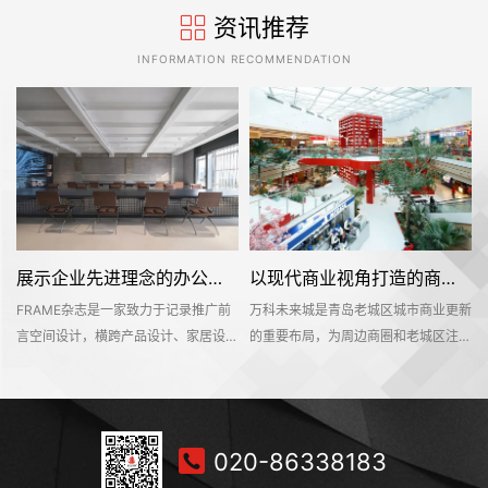
资讯推荐
INFORMATION RECOMMENDATION
展示企业先进理念的办公室装修设计空间是怎样的——FRAME
以现代商业视角打造的商业城是怎样的——万科未来城
FRAME杂志是一家致力于记录推广前
万科未来城是青岛老城区城市商业更新
位
言空间设计，横跨产品设计、家居设
的重要布局，为周边商圈和老城区注入
计、材料设计、时尚设计等多个设计领
新的活力。设计团队以迎合Z时代的消
于
域的知名海外设计媒体。办公空间不仅
费喜好来营造整个空间。为搭配层级错
够
是一个工作环境，也是一个企业理念的
落、色泽浓郁的建筑物风格，设计团队
纪
平台。该项目位于深业上城商区，可直
突破性地在北方区域植入南方氛围的热
020-86338183
有
达莲花山和笔架山公园，呈现出独具一
带植物景观，打造出一个能够激发更多