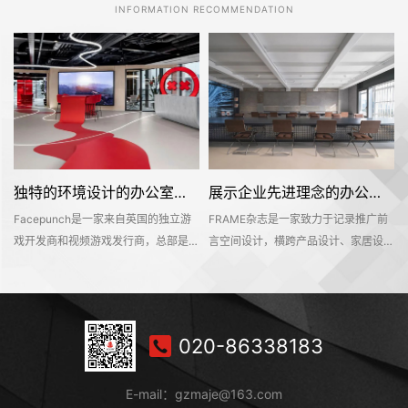
INFORMATION RECOMMENDATION
独特的环境设计的办公室装修空间是怎样打造的——Facepunch
展示企业先进理念的办公室装修设计空间是怎样的——FRAME
Facepunch是一家来自英国的独立游
FRAME杂志是一家致力于记录推广前
的
戏开发商和视频游戏发行商，总部是位
言空间设计，横跨产品设计、家居设
，
于英国的伯明翰的。Facepunch希望
计、材料设计、时尚设计等多个设计领
即
新的办公室装修设计空间是一个服务于
域的知名海外设计媒体。办公空间不仅
决
所有员工的社交活动中心，同时也能够
是一个工作环境，也是一个企业理念的
在
对外接待公众，让明天呢参观和探索纪
平台。该项目位于深业上城商区，可直
020-86338183
往
念产品和相关商品。这个独特的地方有
达莲花山和笔架山公园，呈现出独具一
室
着丰富的场景、游戏和社交空间，可以
格的国际文化和商业氛围。
E-mail：gzmaje@163.com
持
吸引员工和访客想要进入其中一探究竟