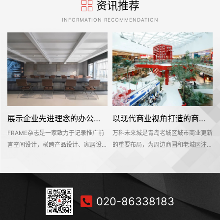
资讯推荐
INFORMATION RECOMMENDATION
展示企业先进理念的办公室装修设计空间是怎样的——FRAME
以现代商业视角打造的商业城是怎样的——万科未来城
FRAME杂志是一家致力于记录推广前
万科未来城是青岛老城区城市商业更新
位
言空间设计，横跨产品设计、家居设
的重要布局，为周边商圈和老城区注入
计、材料设计、时尚设计等多个设计领
新的活力。设计团队以迎合Z时代的消
于
域的知名海外设计媒体。办公空间不仅
费喜好来营造整个空间。为搭配层级错
够
是一个工作环境，也是一个企业理念的
落、色泽浓郁的建筑物风格，设计团队
纪
平台。该项目位于深业上城商区，可直
突破性地在北方区域植入南方氛围的热
020-86338183
有
达莲花山和笔架山公园，呈现出独具一
带植物景观，打造出一个能够激发更多
以
格的国际文化和商业氛围。
社交活动，满足当下Z时代对于趣味、