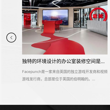
充满明亮自然光的办公室装修设计空间是怎样的呢——Moderna
独特的环境设计的办公室装修空间是怎样打造的——Facepunch
的空
Facepunch是一家来自英国的独立游戏开发商和视频
好的
游戏发行商，总部是位于英国的伯明翰的。
即为
Facepunch希望新的办公室装修设计空间是一个服务
。而
于所有员工的社交活动中心，同时也能够对外接待公
的过
众，让明天呢参观和探索纪念产品和相关商品。这个
空间
独特的地方有着丰富的场景、游戏和社交空间，可以