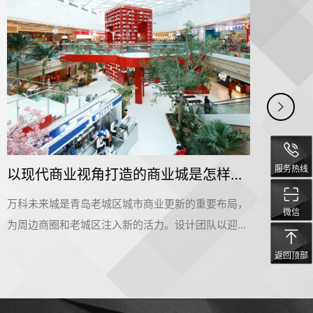
服务热线
以现代商业视角打造的商业城是怎样的——万科未来城
万科未来城是青岛老城区城市商业更新的重要布局，
拜耳
微信
为周边商圈和老城区注入新的活力。设计团队以迎合
公大
Z时代的消费喜好来营造整个空间。为搭配层级错
部。
返回顶部
落、色泽浓郁的建筑物风格，设计团队突破性地在北
设计
方区域植入南方氛围的热带植物景观，打造出一个能
计新
够激发更多社交活动，满足当下Z时代对于趣味、自
用户