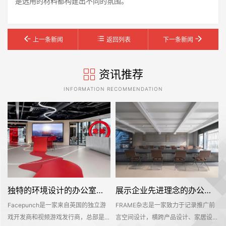
是选用的材料都构建出不同的氛围。
上一条新闻
返回列表
下一条新闻
资讯推荐
INFORMATION RECOMMENDATION
独特的环境设计的办公室装修空间是怎样打造的——Facepunch
展示企业先进理念的办公室装修设计空间是怎样的——FRAME
Facepunch是一家来自英国的独立游
FRAME杂志是一家致力于记录推广前
的
戏开发商和视频游戏发行商，总部是位
言空间设计，横跨产品设计、家居设