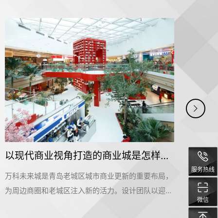
高度灵活的科技办公室装修设计空间是怎样打造的——拜耳
服务热线
拜耳位于北京朝阳区的地标建筑设立了一个全新的办
Pu
公大楼，进驻部门有处方药、健康消费品和企业事业
团，
微信
部。拜耳一直致力于用科学方法来改善人们的生活，
链的