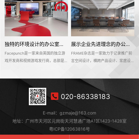
独特的环境设计的办公室装修空间是怎样打造的——Facepunch
展示企业先进理念的办公室装修设计空间是怎样的——FRAME
Facepunch是一家来自英国的独立游
FRAME杂志是一家致力于记录推广前
的
戏开发商和视频游戏发行商，总部是位
言空间设计，横跨产品设计、家居设
，
于英国的伯明翰的。Facepunch希望
计、材料设计、时尚设计等多个设计领
即
新的办公室装修设计空间是一个服务于
域的知名海外设计媒体。办公空间不仅
决
所有员工的社交活动中心，同时也能够
是一个工作环境，也是一个企业理念的
在
对外接待公众，让明天呢参观和探索纪
平台。该项目位于深业上城商区，可直
020-86338183
往
念产品和相关商品。这个独特的地方有
达莲花山和笔架山公园，呈现出独具一
室
着丰富的场景、游戏和社交空间，可以
格的国际文化和商业氛围。
E-mail：gzmaje@163.com
持
吸引员工和访客想要进入其中一探究竟
地址：广州市天河区元岗街天河慧通广场A1区1423-1428室
粤ICP备12063816号