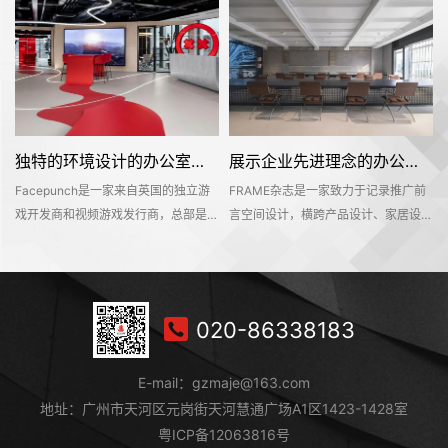
独特的环境设计的办公室装修空间是怎样打造的——Facepunch
展示企业先进理念的办公室装修设计空间是怎样的——FRAME
Facepunch是一家来自英国的独立游
FRAME杂志是一家致力于记录推广前
的
戏开发商和视频游戏发行商，总部是位
言空间设计，横跨产品设计、家居设
，
于英国的伯明翰的。Facepunch希望
计、材料设计、时尚设计等多个设计领
即
新的办公室装修设计空间是一个服务于
域的知名海外设计媒体。办公空间不仅
决
所有员工的社交活动中心，同时也能够
是一个工作环境，也是一个企业理念的
在
对外接待公众，让明天呢参观和探索纪
平台。该项目位于深业上城商区，可直
020-86338183
往
念产品和相关商品。这个独特的地方有
达莲花山和笔架山公园，呈现出独具一
室
着丰富的场景、游戏和社交空间，可以
格的国际文化和商业氛围。
E-mail：gzmaje@163.com
持
吸引员工和访客想要进入其中一探究竟
地址：广州市天河区元岗街天河慧通广场A1区1423-1428室
粤ICP备12063816号