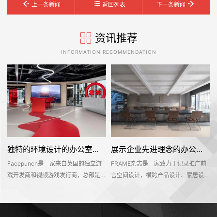
上一条新闻
返回列表
下一条新闻
资讯推荐
INFORMATION RECOMMENDATION
独特的环境设计的办公室装修空间是怎样打造的——Facepunch
展示企业先进理念的办公室装修设计空间是怎样的——FRAME
Facepunch是一家来自英国的独立游
FRAME杂志是一家致力于记录推广前
的
戏开发商和视频游戏发行商，总部是位
言空间设计，横跨产品设计、家居设
，
于英国的伯明翰的。Facepunch希望
计、材料设计、时尚设计等多个设计领
即
新的办公室装修设计空间是一个服务于
域的知名海外设计媒体。办公空间不仅
决
所有员工的社交活动中心，同时也能够
是一个工作环境，也是一个企业理念的