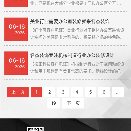
业，但是现在大部分企业都是工厂和办公区分开，因
方案也是非常符合我们的实际需求，我们也去过他们
此办公室装修设计就需要跟上时代的脚步，让空间能
正在做的装修项目，现场管理是挺到位的。
够更加时尚实用。对此，线下也找了好几家装修公司
美业行业需要办公室装修就来名杰装饰
来面谈，出的方案也是挺不错的，其中名杰装饰响应
06-16
【纤小可客户见证】美业行业对于整体办公室装修设
较快，出来的设计方案是非常符合我们的实际需求
2026
计空间的美感是非常看重的，想要将产品的特色融入
的，快速敲定合作了。
到整体设计当中，这是非常考验设计师的功底的。名
杰装饰是从客户那里了解到的，因为其刚刚为我们的
名杰装饰专注机械制造行业办公装修设计
客户做了3000方的办公+展厅的空间。去到客户的现
06-16
【松正科技客户见证】机械制造行业对于空间动线设
场看了，也是能够感受到名杰装饰的装修实力的，后
2026
计和用电规划是有着非常高的要求，动线设计的好，
面沟通中，对于我们的需求也是能够很好的融入到整
充分利用好每一寸空间。用电规划方面也是要充分考
体设计当中，设计方案也是非常出色，也是期待整体
虑到峰值用电这方面的，需要对这方面非常熟悉的才
方案落地的那天。
上一页
1
2
3
4
5
6
...
行。在网上了解到名杰装饰，了解到他们做了几个用
电量大的项目，完成度也是非常好的，也专门看了整
19
下一页
体线路规划，出来的额效果也是不错的。而且面谈的
时候，会根据现场情况来现场进行规划用电方面，以
及空间动线，这一点是非常符合我们的预期的，很爽
快地敲定合作了。#装修客户见证#