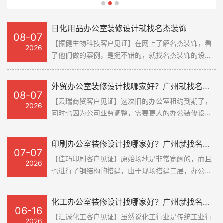
建，由于现场搭建二层，办公空间是
挺不错的，就找名杰装饰的设计师到
调整，需要更大的办公装修设计空间
建，由于现场搭建二层，办公空间是
挺不错的，就找名杰装饰的设计师到
需要做天花吊顶的，现场是没有做立
现场来沟通。一开始我们是打算把旧
来支撑，因此需要重新找新的办公装
需要做天花吊顶的，现场是没有做立
现场来沟通。一开始我们是打算把旧
柱等结构的，名杰装饰在现场就指出
的空间都打拆掉，他们看了现场，根
修设计空间，20年的时候找过名杰装
柱等结构的，名杰装饰在现场就指出
的空间都打拆掉，他们看了现场，根
日化用品办公室装修设计就找名杰装饰
08-07
问题，建议我们在跨度大的地方，多
据我们的需求，调整了方案，建议我
饰来装修旧的办公室装修设计空间，
问题，建议我们在跨度大的地方，多
据我们的需求，调整了方案，建议我
【振健生物科技客户见证】在网上了解名杰装饰，看
2026
加几根立柱来支撑整个天花吊顶的重
们保留部分原有的结构，在这个基础
装修出来的效果也是挺不错的，鉴于
加几根立柱来支撑整个天花吊顶的重
们保留部分原有的结构，在这个基础
了他们做的案例，是挺不错的，就找名杰装饰的设计
量，很好地为我们解决了未来可能出
上加固就好。他们第二天就把方案做
上次的合作挺愉快的，这次也找他们
量，很好地为我们解决了未来可能出
上加固就好。他们第二天就把方案做
师到现场来沟通。一开始我们是打算把旧的空间都打
拆掉，他们看了现场，根据我们的需求，调整了方
现的问题。整体设计方案也是非常符
出来了，在线上沟通也是挺愉快的，
过来聊聊装修细节。新的办公装修设
现的问题。整体设计方案也是非常符
出来了，在线上沟通也是挺愉快的，
外贸办公室装修设计找哪家好？广州就找名杰装饰
案，建议我们保留部分原有的结构，在这个基础上加
合我们的实际需求，我们也去过他们
看了些装修好的现场，也是能够感受
计场地也是挺多小问题的，名杰装饰
合我们的实际需求，我们也去过他们
看了些装修好的现场，也是能够感受
08-07
【云瑞商贸客户见证】这次旧的办公室租约到期了，
固就好。他们第二天就把方案做出来了，在线上沟通
正在做的装修项目，现场管理是挺到
到他们的装修实力，于是就敲定了跟
的设计师看了之后，给出了多个解决
正在做的装修项目，现场管理是挺到
到他们的装修实力，于是就敲定了跟
2026
同时也因为公司业务调整，需要更大的办公装修设计
也是挺愉快的，看了些装修好的现场，也是能够感受
位的。
他们的合作了。#装修客户见证#
方案，优化了空间的缺点，放大了空
位的。
他们的合作了。#装修客户见证#
空间来支撑，因此需要重新找新的办公装修设计空
到他们的装修实力，于是就敲定了跟他们的合作了。
间的优点，这几点是做的非常不错
间，20年的时候找过名杰装饰来装修旧的办公室装修
#装修客户见证#
印刷办公室装修设计找哪家好？广州就找名杰装饰
的。#装修客户见证#
设计空间，装修出来的效果也是挺不错的，鉴于上次
07-07
【佳巧印刷客户见证】原始场地是非常宽阔的，而且
的合作挺愉快的，这次也找他们过来聊聊装修细节。
2026
也进行了钢结构的搭建，由于现场搭建二层，办公空
新的办公装修设计场地也是挺多小问题的，名杰装饰
间是需要做天花吊顶的，现场是没有做立柱等结构
的设计师看了之后，给出了多个解决方案，优化了空
的，名杰装饰在现场就指出问题，建议我们在跨度大
间的缺点，放大了空间的优点，这几点是做的非常不
化工办公室装修设计找哪家好？广州就找名杰装饰
的地方，多加几根立柱来支撑整个天花吊顶的重量，
错的。#装修客户见证#
06-16
【汇诚化工客户见证】虽然说化工行业是传统工业行
很好地为我们解决了未来可能出现的问题。整体设计
2026