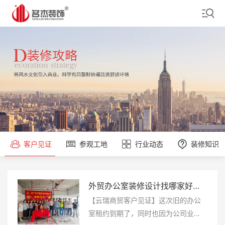
客户见证
参观工地
行业动态
装修知识
印刷办公室装修设计找哪家好？广州就找名杰装饰
日化用品办公室装修设计就找名杰装饰
外贸办公室装修设计找哪家好？广州就找名杰装饰
印刷办公室装修设计找哪家好？广州就找名杰装饰
日化用品办公室装修设计就找名杰装饰
【佳巧印刷客户见证】原始场地是非
【振健生物科技客户见证】在网上了
【云瑞商贸客户见证】这次旧的办公
【佳巧印刷客户见证】原始场地是非
【振健生物科技客户见证】在网上了
常宽阔的，而且也进行了钢结构的搭
解名杰装饰，看了他们做的案例，是
室租约到期了，同时也因为公司业务
常宽阔的，而且也进行了钢结构的搭
解名杰装饰，看了他们做的案例，是