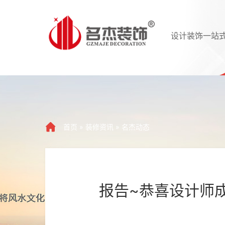
设计装饰一站
首页
»
装修资讯
»
名杰动态
报告~恭喜设计师