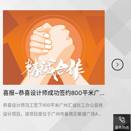
喜报~恭喜设计师成功签约800平米广州汇诚化工办公定制装修项目
恭喜设计师冯工签下800平米广州汇诚化工办公装修
恭喜
设计项目，该项目是位于广州市番禺区敏捷广场A
办公
栋。该项目是属于化工行业，是传统工业行业，客户
新镇
服务热线