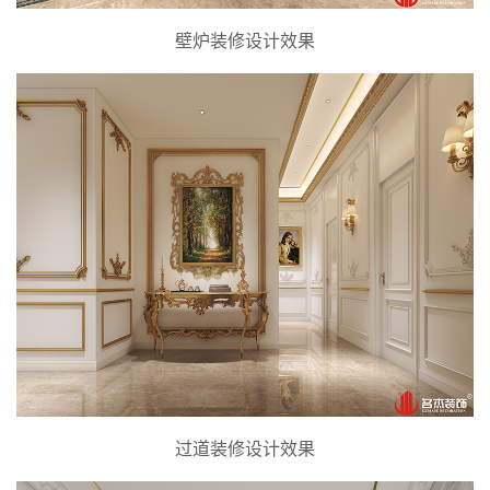
壁炉装修设计效果
过道装修设计效果