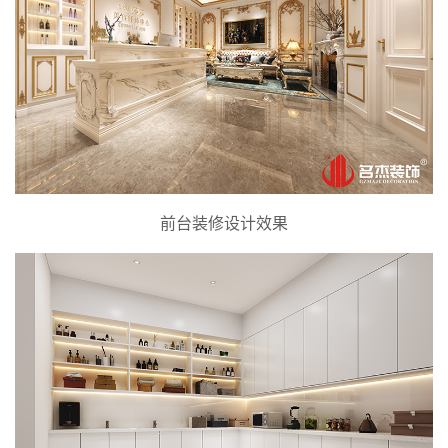
前台装修设计效果