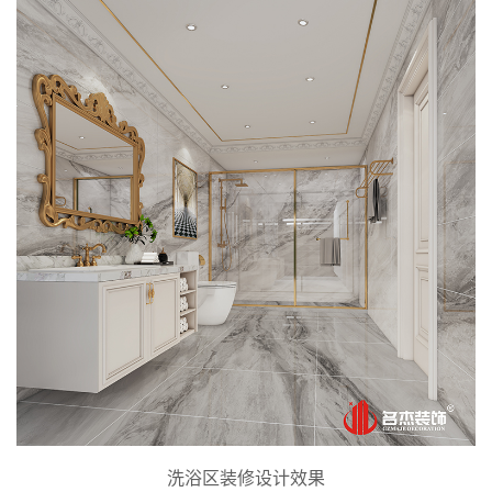
洗浴区装修设计效果