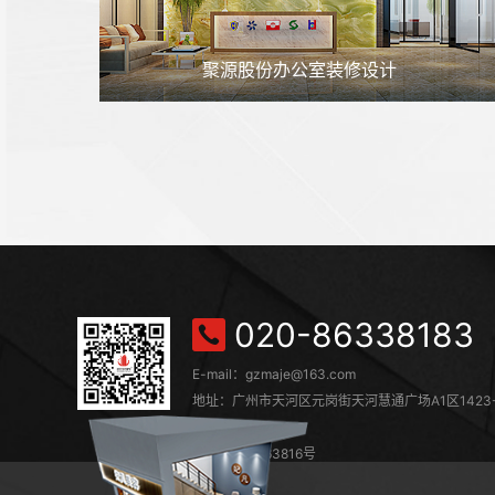
聚源股份办公室装修设计
020-86338183
E-mail：gzmaje@163.com
地址：广州市天河区元岗街天河慧通广场A1区1423-
室
粤ICP备12063816号