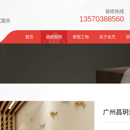
装修热线
13570388560
式服务
首页
装修案例
参观工地
关于名杰
获
广州昌玥