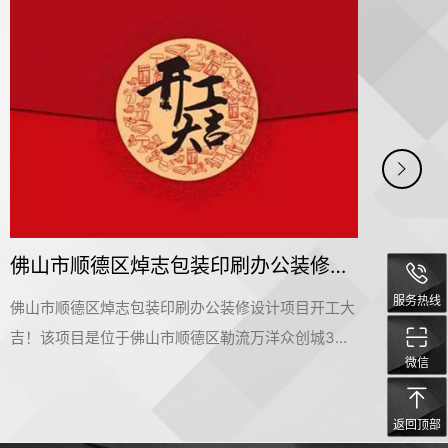
佛山市顺德区焯志包装印刷办公装修设计项目开工大吉
服务热线
佛山市顺德区焯志包装印刷办公装修设计项目开工大
纤小
吉！该项目是位于佛山市顺德区勒流万洋众创城3
项目
微信
栋，是名杰装饰一手承建的办公室装修设计项目。在
化产
此感谢佛山市顺德区焯志包装印刷公司对名杰装饰的
目。
返回顶部
信赖和支持，我们会按时保质保量的完成这个项目。
信赖