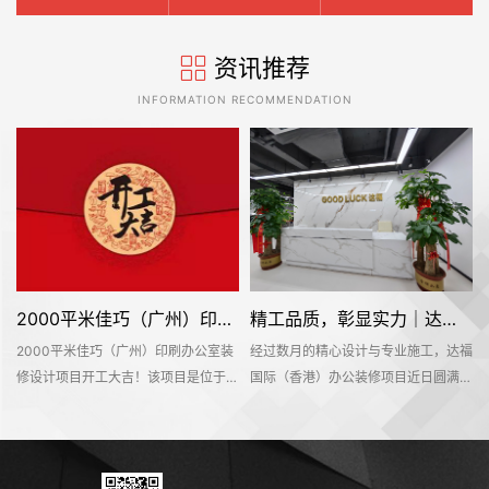
资讯推荐
INFORMATION RECOMMENDATION
2000平米佳巧（广州）印刷办公室装修设计项目开工大吉
精工品质，彰显实力｜达福国际（香港）办公空间圆满交付
2000平米佳巧（广州）印刷办公室装
经过数月的精心设计与专业施工，达福
于
修设计项目开工大吉！该项目是位于广
国际（香港）办公装修项目近日圆满竣
号
州市南沙区升平路1号昌安工业园一
工并正式交付使用。这个位于广州市增
室
区，是名杰装饰一手承建的办公室装修
城区珠江国际创业中心的办公空间，为
）
设计项目。在此感谢佳巧（广州）印刷
这家外贸服装行业企业打造了一个兼具
我
公司对名杰装饰的信赖和支持，我们会
专业形象与高效实用的现代化办公环