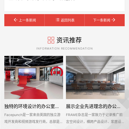
上一条新闻
返回列表
下一条新闻
资讯推荐
INFORMATION RECOMMENDATION
独特的环境设计的办公室装修空间是怎样打造的——Facepunch
展示企业先进理念的办公室装修设计空间是怎样的——FRAME
Facepunch是一家来自英国的独立游
FRAME杂志是一家致力于记录推广前
的
戏开发商和视频游戏发行商，总部是位
言空间设计，横跨产品设计、家居设
，
于英国的伯明翰的。Facepunch希望
计、材料设计、时尚设计等多个设计领