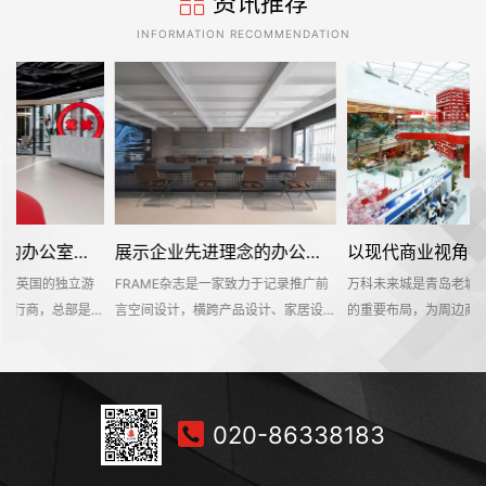
资讯推荐
INFORMATION RECOMMENDATION
展示企业先进理念的办公室装修设计空间是怎样的——FRAME
以现代商业视角打造的商业城是怎样的——万科未来城
FRAME杂志是一家致力于记录推广前
万科未来城是青岛老城区城市商业更新
位
言空间设计，横跨产品设计、家居设
的重要布局，为周边商圈和老城区注入
计、材料设计、时尚设计等多个设计领
新的活力。设计团队以迎合Z时代的消
于
域的知名海外设计媒体。办公空间不仅
费喜好来营造整个空间。为搭配层级错
够
是一个工作环境，也是一个企业理念的
落、色泽浓郁的建筑物风格，设计团队
纪
平台。该项目位于深业上城商区，可直
突破性地在北方区域植入南方氛围的热
020-86338183
有
达莲花山和笔架山公园，呈现出独具一
带植物景观，打造出一个能够激发更多
以
格的国际文化和商业氛围。
社交活动，满足当下Z时代对于趣味、