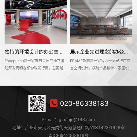
独特的环境设计的办公室装修空间是怎样打造的——Facepunch
展示企业先进理念的办公室装修设计空间是怎样的——FRAME
Facepunch是一家来自英国的独立游
FRAME杂志是一家致力于记录推广前
的
戏开发商和视频游戏发行商，总部是位
言空间设计，横跨产品设计、家居设
，
于英国的伯明翰的。Facepunch希望
计、材料设计、时尚设计等多个设计领
即
新的办公室装修设计空间是一个服务于
域的知名海外设计媒体。办公空间不仅
决
所有员工的社交活动中心，同时也能够
是一个工作环境，也是一个企业理念的
在
对外接待公众，让明天呢参观和探索纪
平台。该项目位于深业上城商区，可直
020-86338183
往
念产品和相关商品。这个独特的地方有
达莲花山和笔架山公园，呈现出独具一
室
着丰富的场景、游戏和社交空间，可以
格的国际文化和商业氛围。
E-mail：gzmaje@163.com
持
吸引员工和访客想要进入其中一探究竟
地址：广州市天河区元岗街天河慧通广场A1区1423-1428室
粤ICP备12063816号