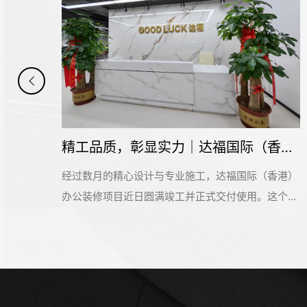
2000平米佳巧（广州）印刷办公室装修设计项目开工大吉
精工品质，彰显实力｜达福国际（香港）办公空间圆满交付
目开
经过数月的精心设计与专业施工，达福国际（香港）
昌安
办公装修项目近日圆满竣工并正式交付使用。这个位
设计
于广州市增城区珠江国际创业中心的办公空间，为这
饰的
家外贸服装行业企业打造了一个兼具专业形象与高效
目。
实用的现代化办公环境。达福国际（香港）新办公室
好的
的启用，不仅是办公环境的全面升级，更是企业品牌
形象与发展实力的集中展现。这个融合专业品质与高