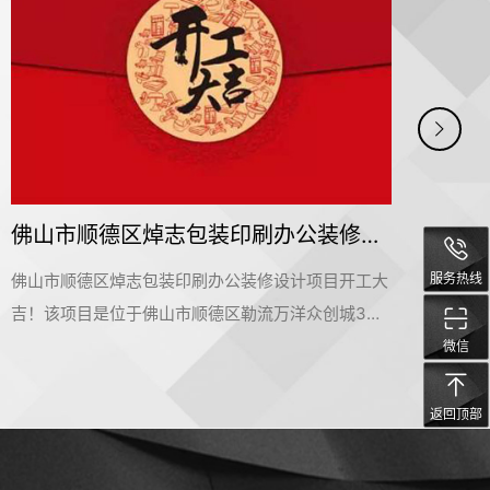
佛山市顺德区焯志包装印刷办公装修设计项目开工大吉
服务热线
佛山市顺德区焯志包装印刷办公装修设计项目开工大
纤小
吉！该项目是位于佛山市顺德区勒流万洋众创城3
项目
栋，是名杰装饰一手承建的办公室装修设计项目。在
化产
微信
此感谢佛山市顺德区焯志包装印刷公司对名杰装饰的
目。
信赖和支持，我们会按时保质保量的完成这个项目。
信赖
返回顶部
名杰装饰一直以来都在追求卓越，为大家提供更好的
名杰
设计服务和输出施工标杆。#广州装修公司#
设计