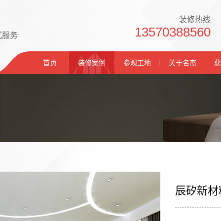
装修热线
13570388560
式服务
首页
装修案例
参观工地
关于名杰
获
辰矽新材